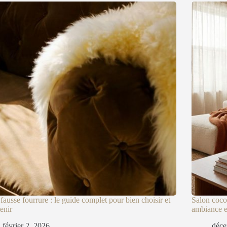
 fausse fourrure : le guide complet pour bien choisir et
Salon coco
tenir
ambiance 
février 2, 2026
déce