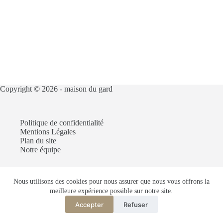
Copyright © 2026 -
maison du gard
Politique de confidentialité
Mentions Légales
Plan du site
Notre équipe
Nous utilisons des cookies pour nous assurer que nous vous offrons la
Articles recommandés :
meilleure expérience possible sur notre site.
Construire une villa dans la ville du Gard
Louer une partie de sa maison avec entrée indépendante
Accepter
Refuser
Truc de grand-mère pour vendre une maison dans le Gard