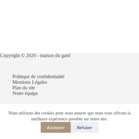
Copyright © 2026 -
maison du gard
Politique de confidentialité
Mentions Légales
Plan du site
Notre équipe
Nous utilisons des cookies pour nous assurer que nous vous offrons la
Articles recommandés :
meilleure expérience possible sur notre site.
Construire une villa dans la ville du Gard
Louer une partie de sa maison avec entrée indépendante
Accepter
Refuser
Truc de grand-mère pour vendre une maison dans le Gard