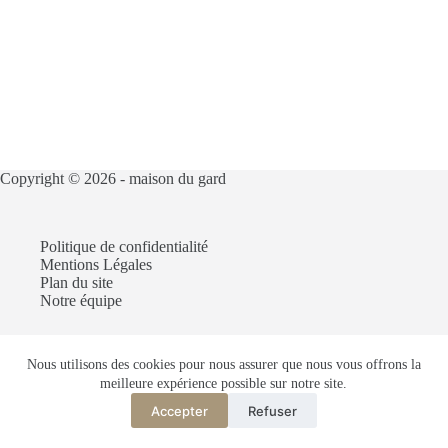
Copyright © 2026 -
maison du gard
Politique de confidentialité
Mentions Légales
Plan du site
Notre équipe
Nous utilisons des cookies pour nous assurer que nous vous offrons la
Articles recommandés :
meilleure expérience possible sur notre site.
Construire une villa dans la ville du Gard
Louer une partie de sa maison avec entrée indépendante
Accepter
Refuser
Truc de grand-mère pour vendre une maison dans le Gard