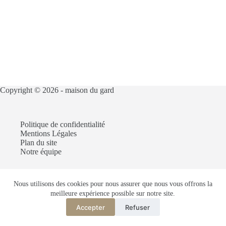
Copyright © 2026 -
maison du gard
Politique de confidentialité
Mentions Légales
Plan du site
Notre équipe
Nous utilisons des cookies pour nous assurer que nous vous offrons la
Articles recommandés :
meilleure expérience possible sur notre site.
Construire une villa dans la ville du Gard
Louer une partie de sa maison avec entrée indépendante
Accepter
Refuser
Truc de grand-mère pour vendre une maison dans le Gard