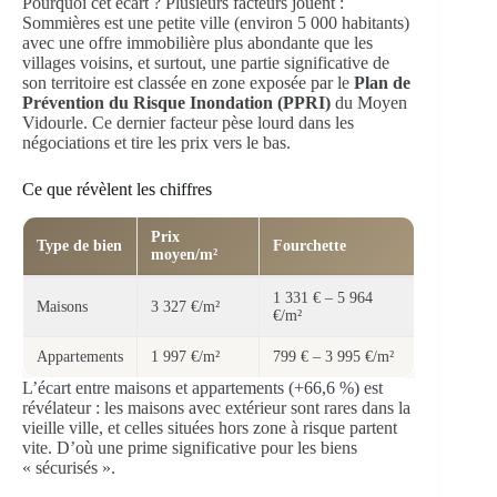
Pourquoi cet écart ? Plusieurs facteurs jouent :
Sommières est une petite ville (environ 5 000 habitants)
avec une offre immobilière plus abondante que les
villages voisins, et surtout, une partie significative de
son territoire est classée en zone exposée par le
Plan de
Prévention du Risque Inondation (PPRI)
du Moyen
Vidourle. Ce dernier facteur pèse lourd dans les
négociations et tire les prix vers le bas.
Ce que révèlent les chiffres
Prix
Type de bien
Fourchette
moyen/m²
1 331 € – 5 964
Maisons
3 327 €/m²
€/m²
Appartements
1 997 €/m²
799 € – 3 995 €/m²
L’écart entre maisons et appartements (+66,6 %) est
révélateur : les maisons avec extérieur sont rares dans la
vieille ville, et celles situées hors zone à risque partent
vite. D’où une prime significative pour les biens
« sécurisés ».