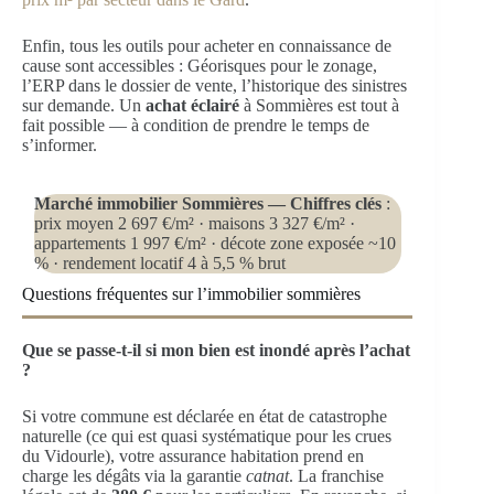
Enfin, tous les outils pour acheter en connaissance de
cause sont accessibles : Géorisques pour le zonage,
l’ERP dans le dossier de vente, l’historique des sinistres
sur demande. Un
achat éclairé
à Sommières est tout à
fait possible — à condition de prendre le temps de
s’informer.
Marché immobilier Sommières — Chiffres clés
:
prix moyen 2 697 €/m² · maisons 3 327 €/m² ·
appartements 1 997 €/m² · décote zone exposée ~10
% · rendement locatif 4 à 5,5 % brut
Questions fréquentes sur l’immobilier sommières
Que se passe-t-il si mon bien est inondé après l’achat
?
Si votre commune est déclarée en état de catastrophe
naturelle (ce qui est quasi systématique pour les crues
du Vidourle), votre assurance habitation prend en
charge les dégâts via la garantie
catnat
. La franchise