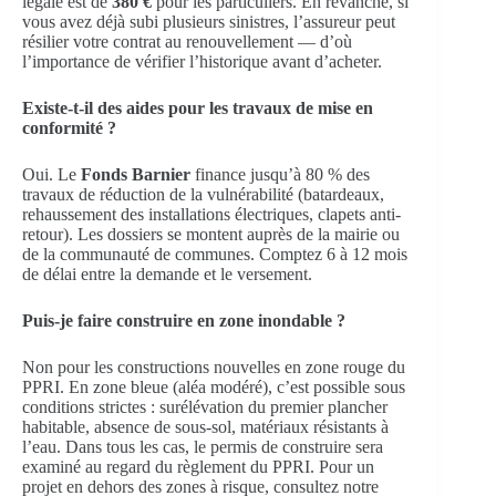
légale est de
380 €
pour les particuliers. En revanche, si
vous avez déjà subi plusieurs sinistres, l’assureur peut
résilier votre contrat au renouvellement — d’où
l’importance de vérifier l’historique avant d’acheter.
Existe-t-il des aides pour les travaux de mise en
conformité ?
Oui. Le
Fonds Barnier
finance jusqu’à 80 % des
travaux de réduction de la vulnérabilité (batardeaux,
rehaussement des installations électriques, clapets anti-
retour). Les dossiers se montent auprès de la mairie ou
de la communauté de communes. Comptez 6 à 12 mois
de délai entre la demande et le versement.
Puis-je faire construire en zone inondable ?
Non pour les constructions nouvelles en zone rouge du
PPRI. En zone bleue (aléa modéré), c’est possible sous
conditions strictes : surélévation du premier plancher
habitable, absence de sous-sol, matériaux résistants à
l’eau. Dans tous les cas, le permis de construire sera
examiné au regard du règlement du PPRI. Pour un
projet en dehors des zones à risque, consultez notre