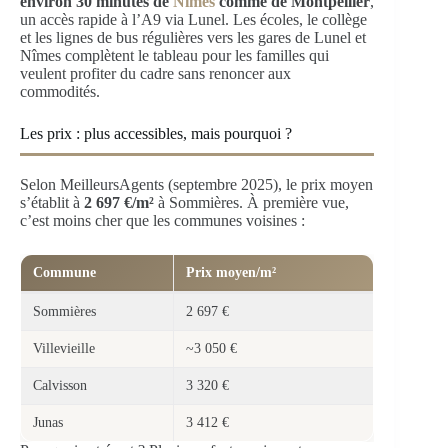
environ 30 minutes de
Nîmes
comme de Montpellier
,
un accès rapide à l’A9 via Lunel. Les écoles, le collège
et les lignes de bus régulières vers les gares de Lunel et
Nîmes complètent le tableau pour les familles qui
veulent profiter du cadre sans renoncer aux
commodités.
Les prix : plus accessibles, mais pourquoi ?
Selon MeilleursAgents (septembre 2025), le prix moyen
s’établit à
2 697 €/m²
à Sommières. À première vue,
c’est moins cher que les communes voisines :
Commune
Prix moyen/m²
Sommières
2 697 €
Villevieille
~3 050 €
Calvisson
3 320 €
Junas
3 412 €