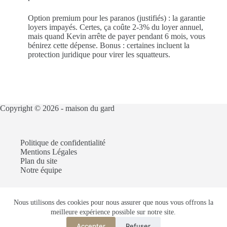
Option premium pour les paranos (justifiés) : la garantie
loyers impayés. Certes, ça coûte 2-3% du loyer annuel,
mais quand Kevin arrête de payer pendant 6 mois, vous
bénirez cette dépense. Bonus : certaines incluent la
protection juridique pour virer les squatteurs.
Copyright © 2026 -
maison du gard
Politique de confidentialité
Mentions Légales
Plan du site
Notre équipe
Nous utilisons des cookies pour nous assurer que nous vous offrons la
Articles recommandés :
meilleure expérience possible sur notre site.
Construire une villa dans la ville du Gard
Louer une partie de sa maison avec entrée indépendante
Accepter
Refuser