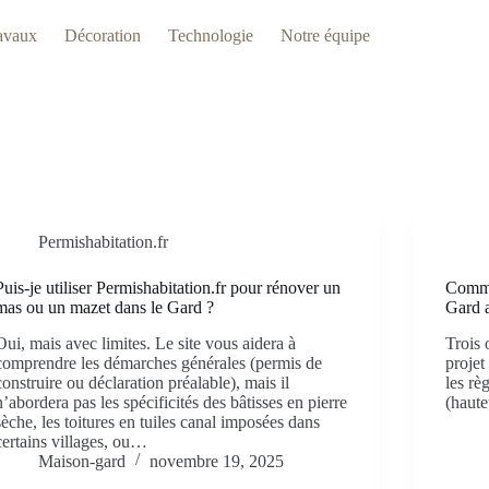
avaux
Décoration
Technologie
Notre équipe
Permishabitation.fr
Puis-je utiliser Permishabitation.fr pour rénover un
Comme
mas ou un mazet dans le Gard ?
Gard 
Oui, mais avec limites. Le site vous aidera à
Trois 
comprendre les démarches générales (permis de
projet
construire ou déclaration préalable), mais il
les rè
n’abordera pas les spécificités des bâtisses en pierre
(haute
sèche, les toitures en tuiles canal imposées dans
certains villages, ou…
Maison-gard
novembre 19, 2025