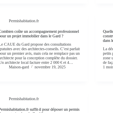
Permishabitation.fr
Combien coûte un accompagnement professionnel
Quelle
pour un projet immobilier dans le Gard ?
constr
dans l
Le CAUE du Gard propose des consultations
gratuites avec des architectes-conseils. C’est parfait
La déc
pour un premier avis, mais cela ne remplace pas un
petits
architecte pour la conception complète du dossier.
zone u
Un architecte local facture entre 2 000 € et 4…
de faç
Maison-gard
novembre 19, 2025
1 moi
Permishabitation.fr
Permishabitation.fr suffit-il pour déposer un permis