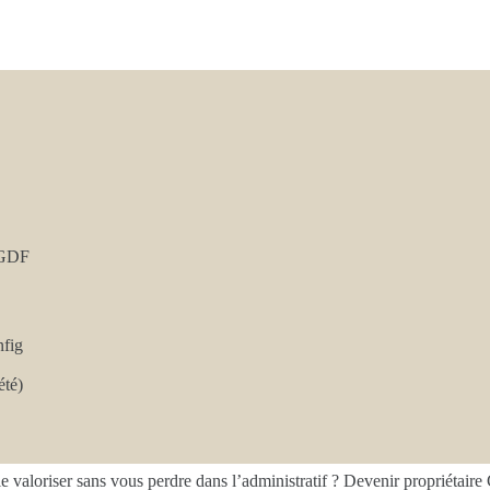
 GDF
nfig
été)
valoriser sans vous perdre dans l’administratif ? Devenir propriétaire 