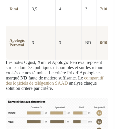
récen
privil
Ximi
3,5
4
3
7/10
l’erg
mobil
simpli
Struc
histo
Apologic
déjà 
3
3
ND
6/10
Perceval
en tra
vers 
MC2
Les notes Ogust, Ximi et Apologic Perceval reposent
sur les données publiques disponibles et sur les retours
croisés de nos témoins. Le critère Prix d’Apologic est
marqué
ND
faute de matière suffisante. Le
comparatif
des logiciels de télégestion SAAD
analyse chaque
solution critère par critère.