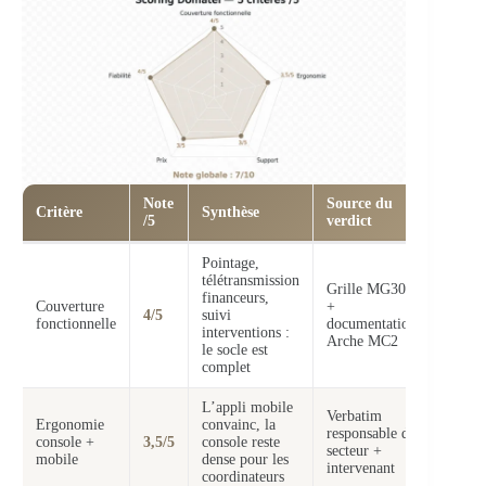
Note
Source du
Critère
Synthèse
/5
verdict
Pointage,
télétransmission
Grille MG30
financeurs,
Couverture
+
4/5
suivi
fonctionnelle
documentation
interventions :
Arche MC2
le socle est
complet
L’appli mobile
Verbatim
Ergonomie
convainc, la
responsable de
console +
3,5/5
console reste
secteur +
mobile
dense pour les
intervenant
coordinateurs