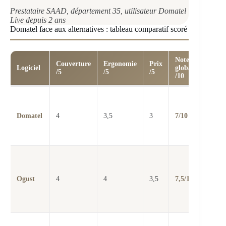
Prestataire SAAD, département 35, utilisateur Domatel
Live depuis 2 ans
Domatel face aux alternatives : tableau comparatif scoré
Note
Couverture
Ergonomie
Prix
Reco
Logiciel
globale
/5
/5
/5
pour
/10
SAA
moye
grand
Domatel
4
3,5
3
7/10
de fia
d’int
finan
SAA
cherc
écosy
Ogust
4
4
3,5
7,5/10
compl
plann
factu
intégr
Struc