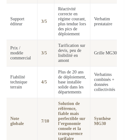
Réactivité
correcte en
Support
régime courant,
Verbatim
3/5
éditeur
plus tendue lors
prestataire
des pics de
déploiement
Tarification sur
Prix /
devis, peu de
modèle
3/5
Grille MG30
lisibilité en
commercial
amont
Plus de 20 ans
Verbatims
Fiabilité
de déploiement,
combinés +
technique
4/5
base installée
données
terrain
solide dans les
collectivités
départements
Solution de
référence,
fiable mais
Note
perfectible sur
Synthèse
7/10
globale
l’ergonomie
MG30
console et la
transparence
tarifaire