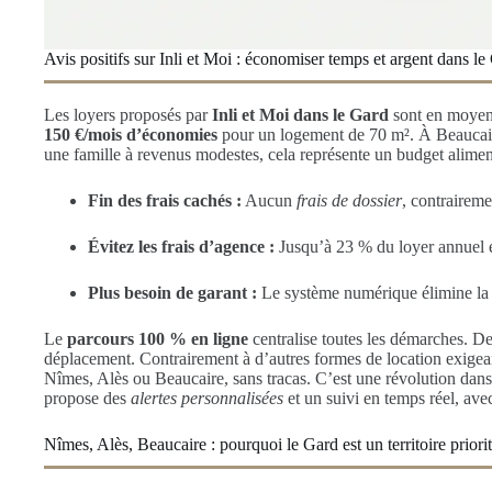
Avis positifs sur Inli et Moi : économiser temps et argent dans le
Les loyers proposés par
Inli et Moi dans le Gard
sont en moye
150 €/mois d’économies
pour un logement de 70 m². À Beaucaire 
une famille à revenus modestes, cela représente un budget alimen
Fin des frais cachés :
Aucun
frais de dossier
, contrairem
Évitez les frais d’agence :
Jusqu’à 23 % du loyer annuel éc
Plus besoin de garant :
Le système numérique élimine l
Le
parcours 100 % en ligne
centralise toutes les démarches. D
déplacement. Contrairement à d’autres formes de location exigea
Nîmes, Alès ou Beaucaire, sans tracas. C’est une révolution d
propose des
alertes personnalisées
et un suivi en temps réel, avec
Nîmes, Alès, Beaucaire : pourquoi le Gard est un territoire priorit