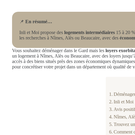
📌
En résumé…
Inli et Moi propose des
logements intermédiaires
15 à 20 % 
les recherches à Nîmes, Alès ou Beaucaire, avec des
économi
Vous souhaitez déménager dans le Gard mais les
loyers exorbit
un logement à Nîmes, Alès ou Beaucaire, avec des loyers jusqu
accès à des biens situés près des zones économiques dynamiques d
pour concrétiser votre projet dans un département où qualité de v
Déménager d
Inli et Moi
Avis positi
Nîmes, Alès
Trouvez un 
Comment ca