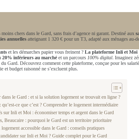
moins chers dans le Gard, sans frais d’agence ni garant. Destiné aux
s
es annuelles
atteignant 1 320 € pour un T3, adapté aux ménages au-de
ants
et les démarches papier vous freinent ?
La plateforme Inli et Moi
’à
20% inférieurs au marché
et un parcours
100% digital
. Imaginez zér
u Gard. Découvrez comment cette plateforme, conçue pour les salariés d
ie et budget raisonné ne s’excluent plus.
ans le Gard : et si la solution logement se trouvait en ligne ?
 : qu’est-ce que c’est ? Comprendre le logement intermédiaire
fs sur Inli et Moi : économiser temps et argent dans le Gard
, Beaucaire : pourquoi le Gard est un territoire prioritaire
logement accessible dans le Gard : conseils pratiques
ndidater sur Inli et Moi ? Guide complet pour le Gard