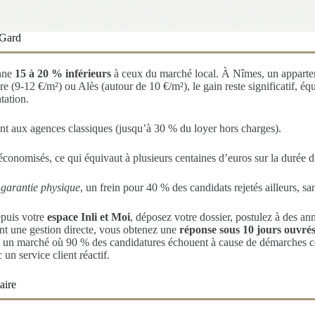
 Gard
nne
15 à 20 % inférieurs
à ceux du marché local. À Nîmes, un apparteme
(9-12 €/m²) ou Alès (autour de 10 €/m²), le gain reste significatif, éq
tation.
ent aux agences classiques (jusqu’à 30 % du loyer hors charges).
onomisés, ce qui équivaut à plusieurs centaines d’euros sur la durée d
a
garantie physique
, un frein pour 40 % des candidats rejetés ailleurs, 
epuis votre
espace Inli et Moi
, déposez votre dossier, postulez à des a
nt une gestion directe, vous obtenez une
réponse sous 10 jours ouvré
ans un marché où 90 % des candidatures échouent à cause de démarches
 un service client réactif.
aire