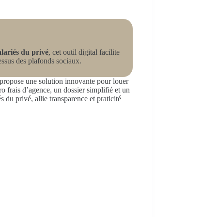
alariés du privé
, cet outil digital facilite
ssus des plafonds sociaux.
propose une solution innovante pour louer
o frais d’agence, un dossier simplifié et un
u privé, allie transparence et praticité