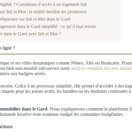
ligible ? Conditions d’accès à un logement Inli
sur Inli et Moi : la réalité derrière les promesses
réquentes sur Inli et Moi dans le Gard
gement dans le Gard simplifié : ce qu’il faut retenir
er dans le Gard avec Inli et Moi ?
n ligne ?
torique et ses villes dynamiques comme Nîmes, Alès ou Beaucaire. Pourt
r un bien non-meublé (découvrez notre
analyse complète des prix immob
aires aux budgets serrés.
concrète. Grâce à un processus simplifié, elle permet d’accéder à des lo
t majeur pour les jeunes actifs, les familles ou les étudiants confrontés
 immobilier dans le Gard
. Nous expliquerons comment la plateforme fac
demande locative reste soutenue malgré les contraintes budgétaires.
médiaire