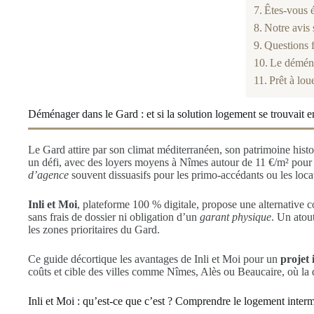
Êtes-vous é
Notre avis 
Questions f
Le déména
Prêt à lou
Déménager dans le Gard : et si la solution logement se trouvait e
Le Gard attire par son climat méditerranéen, son patrimoine his
un défi, avec des loyers moyens à Nîmes autour de 11 €/m² pou
d’agence
souvent dissuasifs pour les primo-accédants ou les locat
Inli et Moi
, plateforme 100 % digitale, propose une alternative 
sans frais de dossier ni obligation d’un
garant physique
. Un atou
les zones prioritaires du Gard.
Ce guide décortique les avantages de Inli et Moi pour un
projet
coûts et cible des villes comme Nîmes, Alès ou Beaucaire, où la 
Inli et Moi : qu’est-ce que c’est ? Comprendre le logement inter